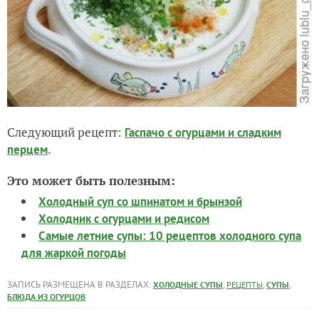
Следующий рецепт:
Гаспачо с огурцами и сладким
.
перцем
Это может быть полезным:
Холодный суп со шпинатом и брынзой
Холодник с огурцами и редисом
Самые летние супы: 10 рецептов холодного супа
для жаркой погоды
ЗАПИСЬ РАЗМЕЩЕНА В РАЗДЕЛАХ:
,
,
,
ХОЛОДНЫЕ СУПЫ
РЕЦЕПТЫ
СУПЫ
БЛЮДА ИЗ ОГУРЦОВ