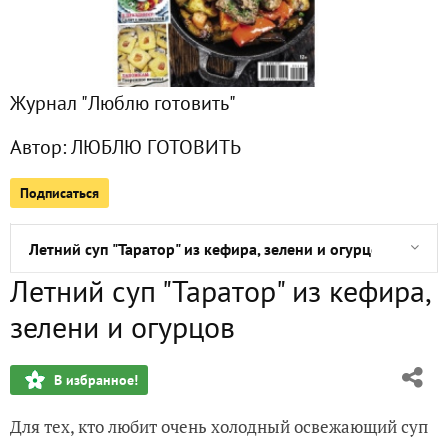
Окрошка на кефире с зеленью, огурцом, редисом и ветчи
Холодник с огурцами и редисом
Журнал "Люблю готовить"
Окрошка с кальмарами и крабовыми палочками
Автор:
ЛЮБЛЮ ГОТОВИТЬ
Окрошка "Оригинальная"
Подписаться
Овощной салат с клубникой и моцареллой
Летний суп "Таратор" из кефира, зелени и огурцов
Летний суп "Таратор" из кефира,
Гаспачо с огурцами и сладким перцем
зелени и огурцов
Белая окрошка на кефире
В избранное!
Салат «Летнее удовольствие» с клубникой и овощами
Для тех, кто любит очень холодный освежающий суп
Окрошка с кислой капустой