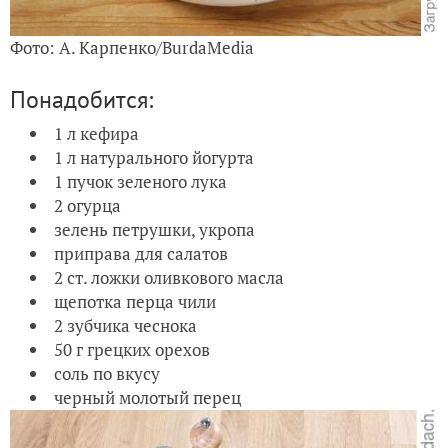
Фото: А. Карпенко/BurdaMedia
Понадобится:
1 л кефира
1 л натурального йогурта
1 пучок зеленого лука
2 огурца
зелень петрушки, укропа
приправа для салатов
2 ст. ложки оливкового масла
щепотка перца чили
2 зубчика чеснока
50 г грецких орехов
соль по вкусу
черный молотый перец