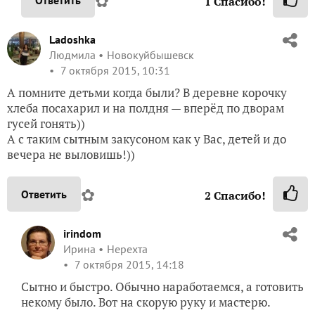
✿
Ответить
1
Спасибо!
Ladoshka
Людмила
Новокуйбышевск
7 октября 2015, 10:31
А помните детьми когда были? В деревне корочку
хлеба посахарил и на полдня — вперёд по дворам
гусей гонять))
А с таким сытным закусоном как у Вас, детей и до
вечера не выловишь!))
✿
Ответить
2
Спасибо!
irindom
Ирина
Нерехта
7 октября 2015, 14:18
Сытно и быстро. Обычно наработаемся, а готовить
некому было. Вот на скорую руку и мастерю.