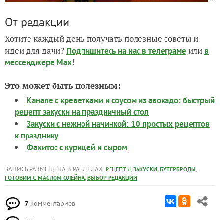
От редакции
Хотите каждый день получать полезные советы и
идеи для дачи?
или
Подпишитесь на нас
в телеграме
в
!
мессенджере Max
Это может быть полезным:
Канапе с креветками и соусом из авокадо: быстрый
рецепт закуски на праздничный стол
Закуски с нежной начинкой: 10 простых рецептов
к празднику
Фахитос с курицей и сыром
ЗАПИСЬ РАЗМЕЩЕНА В РАЗДЕЛАХ:
,
,
,
РЕЦЕПТЫ
ЗАКУСКИ
БУТЕРБРОДЫ
,
ГОТОВИМ С МАСЛОМ ОЛЕЙНА
ВЫБОР РЕДАКЦИИ
7
комментариев