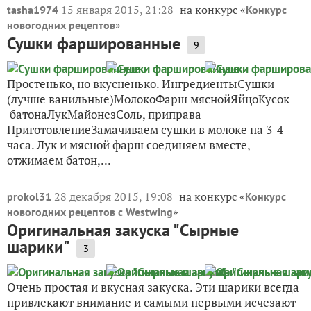
15 января 2015, 21:28
на конкурс «
tasha1974
Конкурс
»
новогодних рецептов
Сушки фаршированные
9
Простенько, но вкусненько. ИнгредиентыСушки
(лучше ванильные)МолокоФарш мяснойЯйцоКусок
батонаЛукМайонезСоль, приправа
ПриготовлениеЗамачиваем сушки в молоке на 3-4
часа. Лук и мясной фарш соединяем вместе,
отжимаем батон,...
28 декабря 2015, 19:08
на конкурс «
prokol31
Конкурс
»
новогодних рецептов с Westwing
Оригинальная закуска "Сырные
шарики"
3
Очень простая и вкусная закуска. Эти шарики всегда
привлекают внимание и самыми первыми исчезают