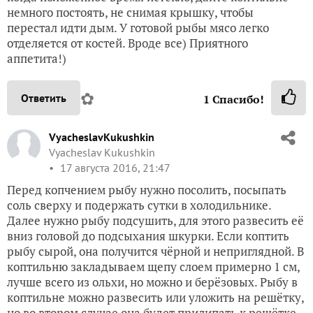
немного постоять, не снимая крышку, чтобы
перестал идти дым. У готовой рыбы мясо легко
отделяется от костей. Вроде все) Приятного
аппетита!)
✿
Ответить
1
Спасибо!
VyacheslavKukushkin
Vyacheslav Kukushkin
17 августа 2016, 21:47
Перед копчением рыбу нужно посолить, посыпать
соль сверху и подержать сутки в холодильнике.
Далее нужно рыбу подсушить, для этого развесить её
вниз головой до подсыхания шкурки. Если коптить
рыбу сырой, она получится чёрной и неприглядной. В
коптильню закладываем щепу слоем примерно 1 см,
лучше всего из ольхи, но можно и берёзовых. Рыбу в
коптильне можно развесить или уложить на решётку,
но во втором случае она будет прилипать к решётке.