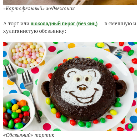
«Картофельный» медвежонок
А
торт
или
— в смешную и
шоколадный пирог (без яиц)
хулиганистую обезьянку:
«Обезьяний» тортик