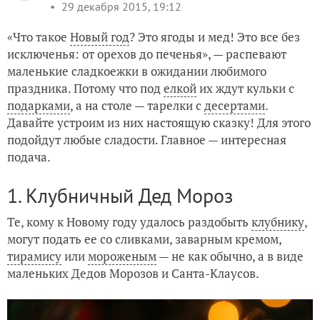
29 декабря 2015, 19:12
«Что такое
Новый год
? Это ягоды и мед! Это все без
исключенья: от орехов до печенья», — распевают
маленькие сладкоежки в ожидании любимого
праздника. Потому что под
елкой
их ждут кульки с
подарками
, а на столе — тарелки с
десертами
.
Давайте устроим из них настоящую сказку! Для этого
подойдут любые сладости. Главное — интересная
подача.
1. Клубничный Дед Мороз
Те, кому к Новому году удалось раздобыть
клубнику
,
могут подать ее со сливками, заварным кремом,
тирамису
или
мороженым
— не как обычно, а в виде
маленьких Дедов Морозов и Санта-Клаусов.