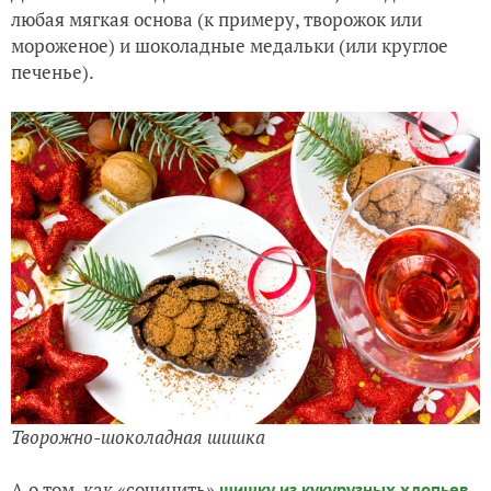
любая мягкая основа (к примеру, творожок или
мороженое) и шоколадные медальки (или круглое
печенье).
Творожно-шоколадная шишка
А о том, как «сочинить»
,
шишку из кукурузных хлопьев