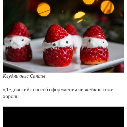
Клубничные Санты
«Дедовский» способ оформления
чизкейков
тоже
хорош: