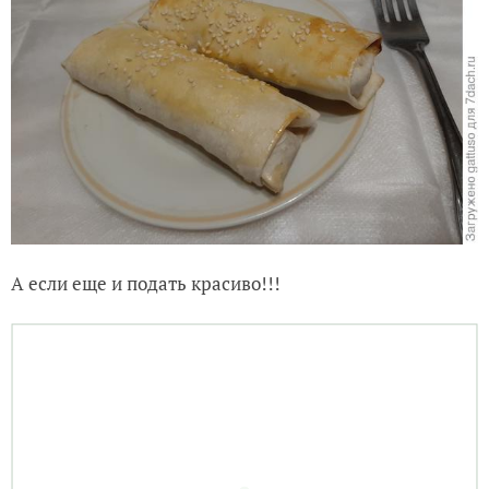
Достали. И уже слюнки текут))