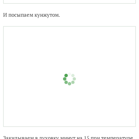
Жаль, нет третьей руки — фотографировать. Когда
закручиваем, края подгибаем внутрь. Кладем на
смазанный подсолнечным маслом противень.