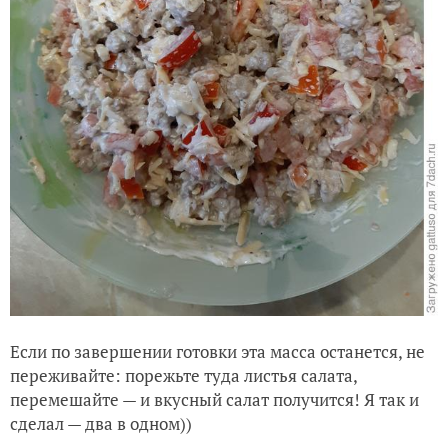
Солим, перчим. Чеснока — по вкусу, я 4 зубчика туда
положил)) Перемешиваем.