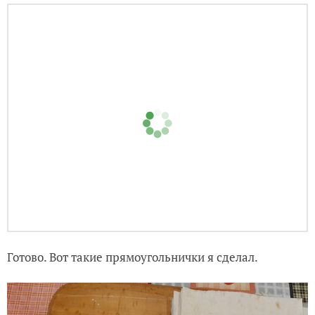
Если по завершении готовки эта масса останется, не
переживайте: порежьте туда листья салата,
перемешайте — и вкусный салат получится! Я так и
сделал — два в одном))
Дальше берем лист лаваша.