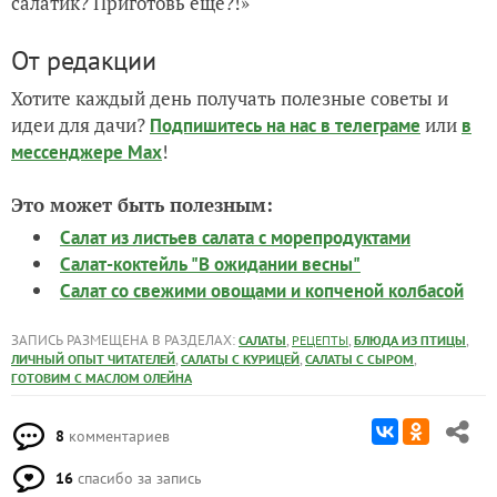
салатик? Приготовь еще?!»
От редакции
Хотите каждый день получать полезные советы и
идеи для дачи?
или
Подпишитесь на нас
в телеграме
в
!
мессенджере Max
Это может быть полезным:
Салат из листьев салата с морепродуктами
Салат-коктейль "В ожидании весны"
Салат со свежими овощами и копченой колбасой
ЗАПИСЬ РАЗМЕЩЕНА В РАЗДЕЛАХ:
,
,
,
САЛАТЫ
РЕЦЕПТЫ
БЛЮДА ИЗ ПТИЦЫ
,
,
,
ЛИЧНЫЙ ОПЫТ ЧИТАТЕЛЕЙ
САЛАТЫ С КУРИЦЕЙ
САЛАТЫ С СЫРОМ
ГОТОВИМ С МАСЛОМ ОЛЕЙНА
8
комментариев
16
спасибо за запись