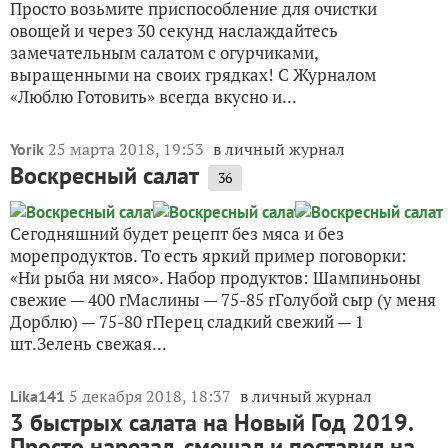
Просто возьмите приспособление для очистки
овощей и через 30 секунд наслаждайтесь
замечательным салатом с огурчиками,
выращенными на своих грядках! С Журналом
«Люблю Готовить» всегда вкусно и...
25 марта 2018, 19:53
в личный журнал
Yorik
Воскресный салат
36
Сегодняшний будет рецепт без мяса и без
морепродуктов. То есть яркий пример поговорки:
«Ни рыба ни мясо». Набор продуктов: Шампиньоны
свежие — 400 гМаслины — 75-85 гГолубой сыр (у меня
Дорблю) — 75-80 гПерец сладкий свежий — 1
шт.Зелень свежая...
5 декабря 2018, 18:37
в личный журнал
Lika141
3 быстрых салата на Новый Год 2019.
Просто нарезал, смешал и поставил на