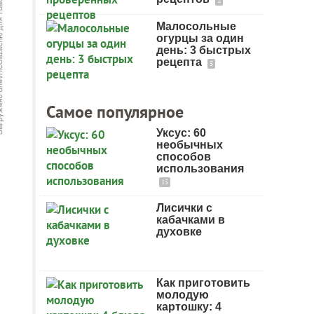
2
Малосольные
огурцы за один
день: 3 быстрых
рецепта
5
Самое популярное
Уксус: 60
необычных
способов
использования
15
Лисички с
кабачками в
духовке
Как приготовить
молодую
картошку: 4