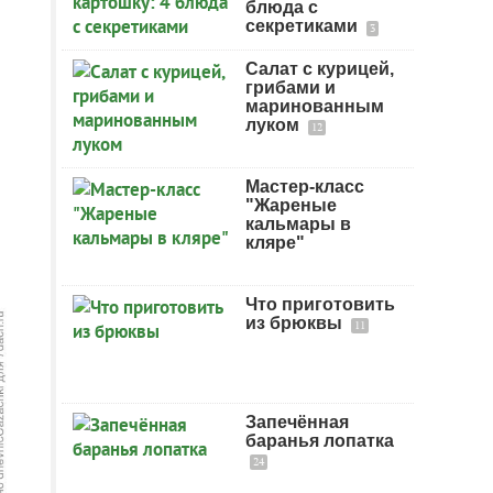
блюда с
секретиками
3
Салат с курицей,
грибами и
маринованным
луком
12
Мастер-класс
"Жареные
кальмары в
кляре"
Что приготовить
из брюквы
11
Запечённая
баранья лопатка
24