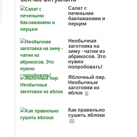
Салат с
печеными
баклажанами и
перцем
Необычная
заготовка на
зиму - чатни из
абрикосов. Это
нужно
попробовать!
Яблочный пир.
Необычные
заготовки из
яблок
4
Как правильно
сушить яблоки
32