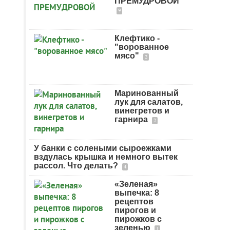
ПРЕМУДРОВОЙ
9
Клефтико -
"ворованное
мясо"
2
Маринованный
лук для салатов,
винегретов и
гарнира
2
У банки с солеными сыроежками
вздулась крышка и немного вытек
рассол. Что делать?
4
«Зеленая»
выпечка: 8
рецептов
пирогов и
пирожков с
зеленью
1