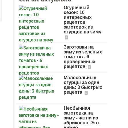
Огуречный
сезон: 10
интересных
рецептов
заготовок из
огурцов на зиму
4
Заготовки на
зиму из зеленых
томатов - 6
проверенных
рецептов
2
Малосольные
огурцы за один
день: 3 быстрых
рецепта
5
Необычная
заготовка на
зиму - чатни из
абрикосов. Это
нужно