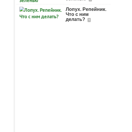
Лопух. Репейник.
Что с ним
делать?
9