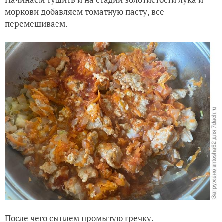
моркови добавляем томатную пасту, все
перемешиваем.
После чего сыплем промытую гречку.