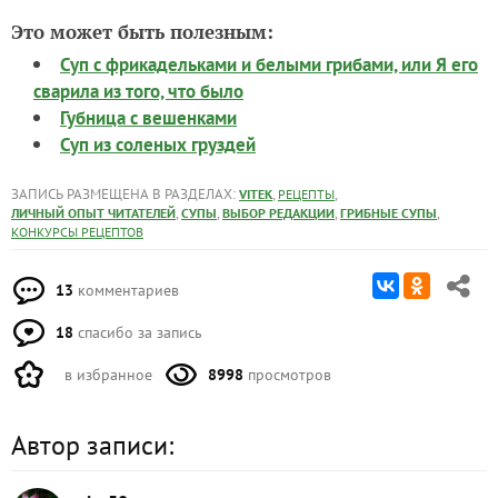
Это может быть полезным:
Суп с фрикадельками и белыми грибами, или Я его
сварила из того, что было
Губница с вешенками
Суп из соленых груздей
ЗАПИСЬ РАЗМЕЩЕНА В РАЗДЕЛАХ:
,
,
VITEK
РЕЦЕПТЫ
,
,
,
,
ЛИЧНЫЙ ОПЫТ ЧИТАТЕЛЕЙ
СУПЫ
ВЫБОР РЕДАКЦИИ
ГРИБНЫЕ СУПЫ
КОНКУРСЫ РЕЦЕПТОВ
13
комментариев
18
спасибо за запись
в избранное
8998
просмотров
Автор записи: