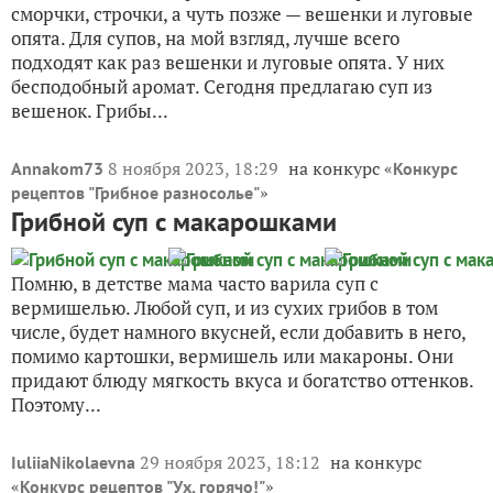
сморчки, строчки, а чуть позже — вешенки и луговые
опята. Для супов, на мой взгляд, лучше всего
подходят как раз вешенки и луговые опята. У них
бесподобный аромат. Сегодня предлагаю суп из
вешенок. Грибы...
8 ноября 2023, 18:29
на конкурс «
Annakom73
Конкурс
»
рецептов "Грибное разносолье"
Грибной суп с макарошками
Помню, в детстве мама часто варила суп с
вермишелью. Любой суп, и из сухих грибов в том
числе, будет намного вкусней, если добавить в него,
помимо картошки, вермишель или макароны. Они
придают блюду мягкость вкуса и богатство оттенков.
Поэтому...
29 ноября 2023, 18:12
на конкурс
IuliiaNikolaevna
«
»
Конкурс рецептов "Ух, горячо!"