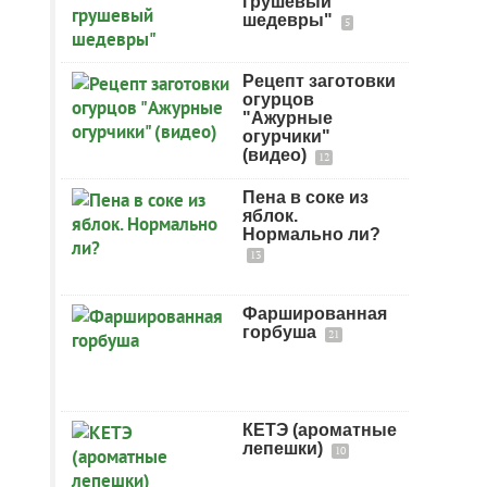
грушевый
шедевры"
5
Рецепт заготовки
огурцов
"Ажурные
огурчики"
(видео)
12
Пена в соке из
яблок.
Нормально ли?
13
Фаршированная
горбуша
21
КЕТЭ (ароматные
лепешки)
10