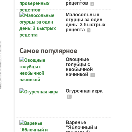
рецептов
2
Малосольные
огурцы за один
день: 3 быстрых
рецепта
5
Самое популярное
Овощные
голубцы с
необычной
начинкой
18
Огуречная икра
11
Варенье
"Яблочный и