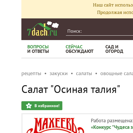
Наш сайт использ
Продолжая испо
ВОПРОСЫ
СЕЙЧАС
САД И
И ОТВЕТЫ
ОБСУЖДАЮТ
ОГОРОД
рецепты
закуски
салаты
овощные сал
Салат "Осиная талия"
В избранное!
Работа размещена
«Конкурс "Чудеса з