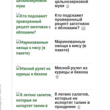
цельнозерновой
муки
9
Кто подскажет
проверенный
рецепт заготовок
с яблоками?
16
Маринованные
овощи к мясу (в
пакете)
Мясной рулет из
курицы и бекона
7
8 легких салатов,
которые не
испортят талию в
праздники
3