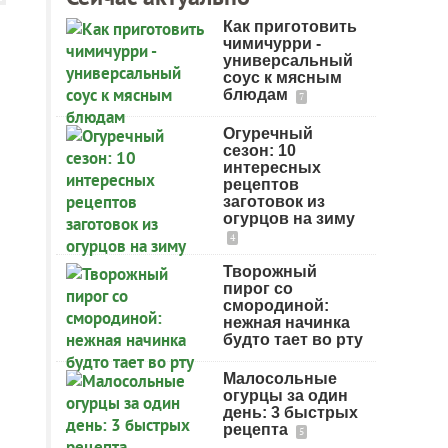
Как приготовить
чимичурри -
универсальный
соус к мясным
блюдам
7
Огуречный
сезон: 10
интересных
рецептов
заготовок из
огурцов на зиму
4
Творожный
пирог со
смородиной:
нежная начинка
будто тает во рту
Малосольные
огурцы за один
день: 3 быстрых
рецепта
5