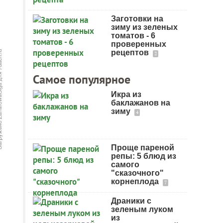
Заготовки на
зиму из зеленых
томатов - 6
проверенных
рецептов
2
Самое популярное
Икра из
баклажанов на
зиму
4
Проще пареной
репы: 5 блюд из
самого
"сказочного"
корнеплода
7
Драники с
зеленым луком
из