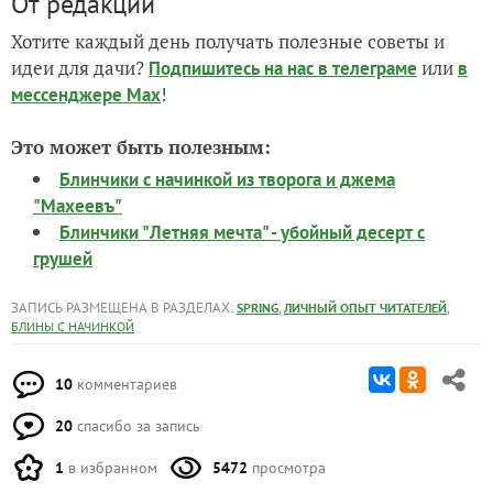
От редакции
Хотите каждый день получать полезные советы и
идеи для дачи?
или
Подпишитесь на нас
в телеграме
в
!
мессенджере Max
Это может быть полезным:
Блинчики с начинкой из творога и джема
"Махеевъ"
Блинчики "Летняя мечта" - убойный десерт с
грушей
ЗАПИСЬ РАЗМЕЩЕНА В РАЗДЕЛАХ:
,
,
SPRING
ЛИЧНЫЙ ОПЫТ ЧИТАТЕЛЕЙ
БЛИНЫ С НАЧИНКОЙ
10
комментариев
20
спасибо за запись
1
в избранном
5472
просмотра