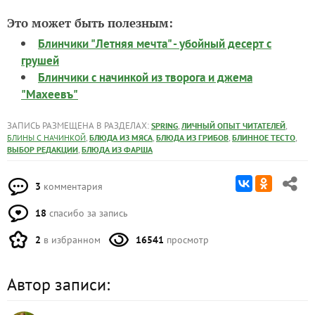
Это может быть полезным:
Блинчики "Летняя мечта" - убойный десерт с
грушей
Блинчики с начинкой из творога и джема
"Махеевъ"
ЗАПИСЬ РАЗМЕЩЕНА В РАЗДЕЛАХ:
,
,
SPRING
ЛИЧНЫЙ ОПЫТ ЧИТАТЕЛЕЙ
,
,
,
,
БЛИНЫ С НАЧИНКОЙ
БЛЮДА ИЗ МЯСА
БЛЮДА ИЗ ГРИБОВ
БЛИННОЕ ТЕСТО
,
ВЫБОР РЕДАКЦИИ
БЛЮДА ИЗ ФАРША
3
комментария
18
спасибо за запись
2
в избранном
16541
просмотр
Автор записи: