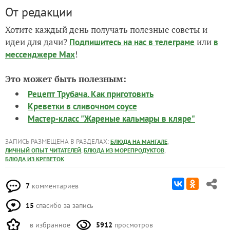
От редакции
Хотите каждый день получать полезные советы и
идеи для дачи?
или
Подпишитесь на нас
в телеграме
в
!
мессенджере Max
Это может быть полезным:
Рецепт Трубача. Как приготовить
Креветки в сливочном соусе
Мастер-класс "Жареные кальмары в кляре"
ЗАПИСЬ РАЗМЕЩЕНА В РАЗДЕЛАХ:
,
БЛЮДА НА МАНГАЛЕ
,
,
ЛИЧНЫЙ ОПЫТ ЧИТАТЕЛЕЙ
БЛЮДА ИЗ МОРЕПРОДУКТОВ
БЛЮДА ИЗ КРЕВЕТОК
7
комментариев
15
спасибо за запись
в избранное
5912
просмотров