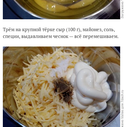
Трём на крупной тёрке сыр (100 г), майонез, соль,
специи, выдавливаем чеснок — всё перемешиваем.