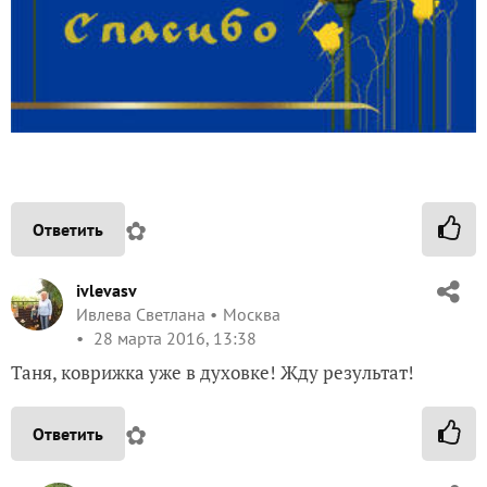
✿
Ответить
ivlevasv
Ивлева Светлана
Москва
28 марта 2016, 13:38
Таня, коврижка уже в духовке! Жду результат!
✿
Ответить