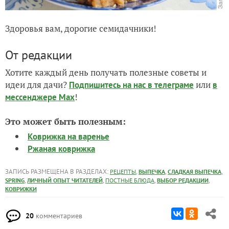
Здоровья вам, дорогие семидачники!
От редакции
Хотите каждый день получать полезные советы и
идеи для дачи?
или
Подпишитесь на нас
в телеграме
в
!
мессенджере Max
Это может быть полезным:
Коврижка на варенье
Ржаная коврижка
ЗАПИСЬ РАЗМЕЩЕНА В РАЗДЕЛАХ:
,
,
,
РЕЦЕПТЫ
ВЫПЕЧКА
СЛАДКАЯ ВЫПЕЧКА
,
,
,
,
SPRING
ЛИЧНЫЙ ОПЫТ ЧИТАТЕЛЕЙ
ПОСТНЫЕ БЛЮДА
ВЫБОР РЕДАКЦИИ
КОВРИЖКИ
20
комментариев