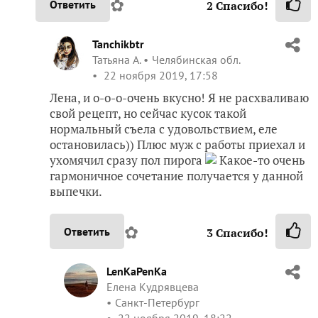
✿
Ответить
2
Спасибо!
Tanchikbtr
Татьяна А.
Челябинская обл.
22 ноября 2019, 17:58
Лена, и о-о-о-очень вкусно! Я не расхваливаю
свой рецепт, но сейчас кусок такой
нормальный съела с удовольствием, еле
остановилась)) Плюс муж с работы приехал и
ухомячил сразу пол пирога
Какое-то очень
гармоничное сочетание получается у данной
выпечки.
✿
Ответить
3
Спасибо!
LenKaPenKa
Елена Кудрявцева
Санкт-Петербург
22 ноября 2019, 18:22