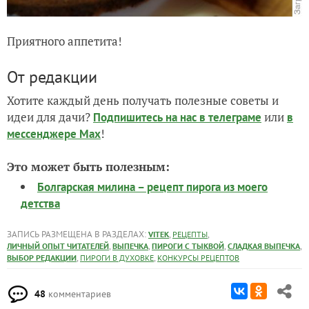
Приятного аппетита!
От редакции
Хотите каждый день получать полезные советы и
идеи для дачи?
или
Подпишитесь на нас
в телеграме
в
!
мессенджере Max
Это может быть полезным:
Болгарская милина – рецепт пирога из моего
детства
ЗАПИСЬ РАЗМЕЩЕНА В РАЗДЕЛАХ:
,
,
VITEK
РЕЦЕПТЫ
,
,
,
,
ЛИЧНЫЙ ОПЫТ ЧИТАТЕЛЕЙ
ВЫПЕЧКА
ПИРОГИ С ТЫКВОЙ
СЛАДКАЯ ВЫПЕЧКА
,
,
ВЫБОР РЕДАКЦИИ
ПИРОГИ В ДУХОВКЕ
КОНКУРСЫ РЕЦЕПТОВ
48
комментариев