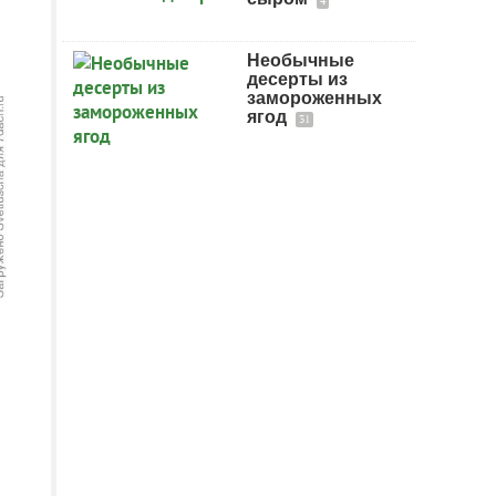
4
Необычные
десерты из
замороженных
ягод
31