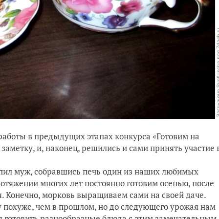
работы в предыдущих этапах конкурса «Готовим на
аметку, и, наконец, решились и сами принять участие 
пил муж, собравшись печь один из наших любимых
ротяжении многих лет постоянно готовим осенью, после
я. Конечно, морковь выращиваем сами на своей даче.
у похуже, чем в прошлом, но до следующего урожая нам
тся готовить разнообразные блюда с этим замечательным