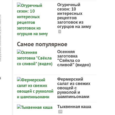
Огуречный
сезон: 10
интересных
рецептов
заготовок из
огурцов на зиму
4
Самое популярное
Осенняя
заготовка
"Свёкла со
сливой" (видео)
в
Фермерский
салат из свежих
овощей с
рукколой и
шампиньонами
Тыквенная каша
59