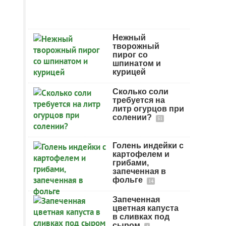
Нежный
творожный
пирог со
шпинатом и
курицей
Сколько соли
требуется на
литр огурцов при
солении?
51
Голень индейки с
картофелем и
грибами,
запеченная в
фольге
14
Запеченная
цветная капуста
в сливках под
сыром