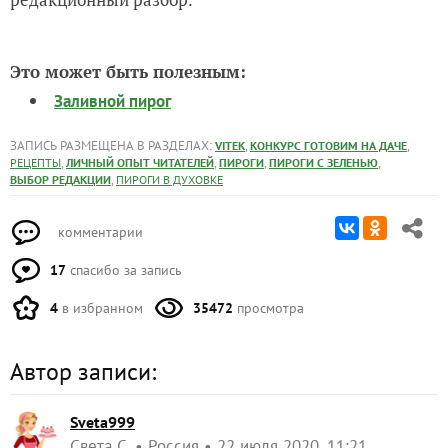
Это может быть полезным:
Заливной пирог
ЗАПИСЬ РАЗМЕЩЕНА В РАЗДЕЛАХ:
,
,
VITEK
КОНКУРС ГОТОВИМ НА ДАЧЕ
,
,
,
,
РЕЦЕПТЫ
ЛИЧНЫЙ ОПЫТ ЧИТАТЕЛЕЙ
ПИРОГИ
ПИРОГИ С ЗЕЛЕНЬЮ
,
ВЫБОР РЕДАКЦИИ
ПИРОГИ В ДУХОВКЕ
комментарии
17
спасибо за запись
4
в избранном
35472
просмотра
Автор записи:
Sveta999
Света С.
Россия
22 июля 2020, 11:21