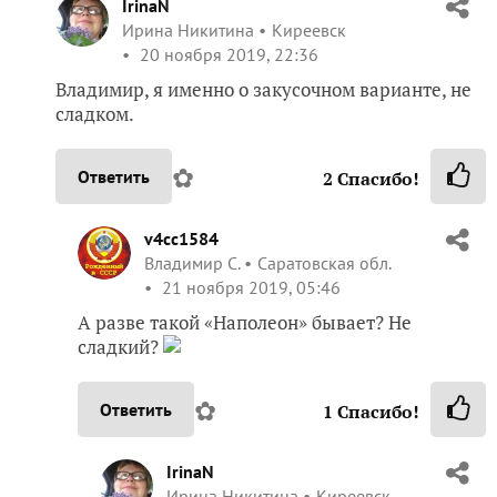
IrinaN
Ирина Никитина
Киреевск
20 ноября 2019, 22:36
Владимир, я именно о закусочном варианте, не
сладком.
✿
Ответить
2
Спасибо!
v4cc1584
Владимир С.
Саратовская обл.
21 ноября 2019, 05:46
А разве такой «Наполеон» бывает? Не
сладкий?
✿
Ответить
1
Спасибо!
IrinaN
Ирина Никитина
Киреевск