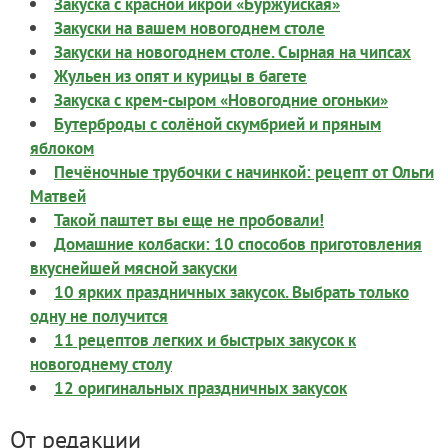
Закуска с красной икрой «Буржуйская»
Закуски на вашем новогоднем столе
Закуски на новогоднем столе. Сырная на чипсах
Жульен из опят и курицы в багете
Закуска с крем-сыром «Новогодние огоньки»
Бутерброды с солёной скумбрией и пряным
яблоком
Печёночные трубочки с начинкой: рецепт от Ольги
Матвей
Такой паштет вы еще не пробовали!
Домашние колбаски: 10 способов приготовления
вкуснейшей мясной закуски
10 ярких праздничных закусок. Выбрать только
одну не получится
11 рецептов легких и быстрых закусок к
новогоднему столу
12 оригинальных праздничных закусок
От редакции