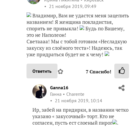
21 ноября 2019, 09:49
Владимир, Вам не удастся меня зацепить
названием! Я женщина покладистая,
спорить не привыкла!
Будь по Вашему,
это не Наполеон!
Светаааа! Мы с тобой готовим «Несладкую
закуску из слоёного теста»! Надеюсь, так
уже придраться будет не к чему!
✿
Ответить
7
Спасибо!
Ganna16
Ганна
Charente
21 ноября 2019, 10:14
Ир, забей на придирки, в названии четко
указано « закусочный» торт. Кто не
согласен, пусть ест слоеный пирог
.