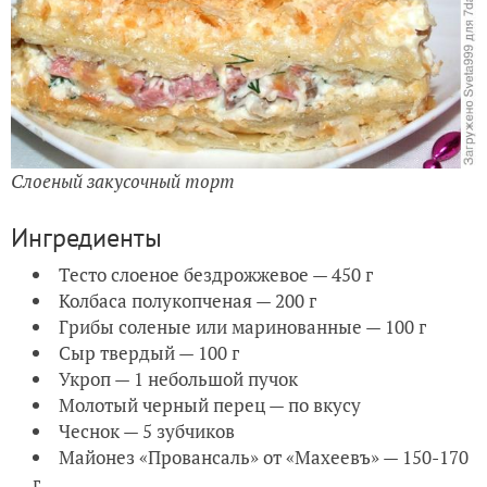
Слоеный закусочный торт
Ингредиенты
Тесто слоеное бездрожжевое — 450 г
Колбаса полукопченая — 200 г
Грибы соленые или маринованные — 100 г
Сыр твердый — 100 г
Укроп — 1 небольшой пучок
Молотый черный перец — по вкусу
Чеснок — 5 зубчиков
Майонез «Провансаль» от «Махеевъ» — 150-170
г