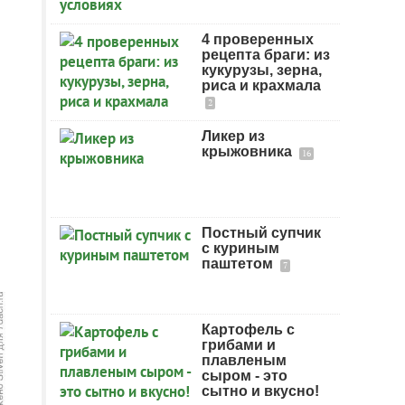
4 проверенных
рецепта браги: из
кукурузы, зерна,
риса и крахмала
2
Ликер из
крыжовника
16
Постный супчик
с куриным
паштетом
7
Картофель с
грибами и
плавленым
сыром - это
сытно и вкусно!