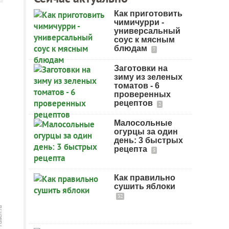
Как приготовить
чимичурри -
универсальный
соус к мясным
блюдам
7
Заготовки на
зиму из зеленых
томатов - 6
проверенных
рецептов
2
Малосольные
огурцы за один
день: 3 быстрых
рецепта
5
Как правильно
сушить яблоки
32