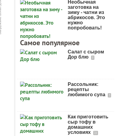
Необычная
заготовка на
зиму - чатни из
абрикосов. Это
нужно
попробовать!
Самое популярное
Салат с сыром
Дор блю
5
Рассольник:
рецепты
любимого супа
2
Как приготовить
сыр тофу в
домашних
условиях
21