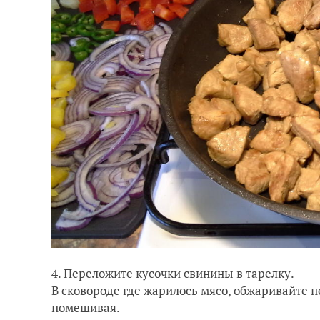
4. Переложите кусочки свинины в тарелку.
В сковороде где жарилось мясо, обжаривайте п
помешивая.