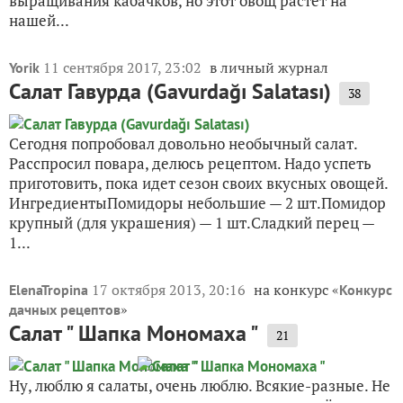
выращивания кабачков, но этот овощ растет на
нашей...
11 сентября 2017, 23:02
в личный журнал
Yorik
Салат Гавурда (Gavurdağı Salatası)
38
Сегодня попробовал довольно необычный салат.
Расспросил повара, делюсь рецептом. Надо успеть
приготовить, пока идет сезон своих вкусных овощей.
ИнгредиентыПомидоры небольшие — 2 шт.Помидор
крупный (для украшения) — 1 шт.Сладкий перец —
1...
17 октября 2013, 20:16
на конкурс «
ElenaTropina
Конкурс
»
дачных рецептов
Салат " Шапка Мономаха "
21
Ну, люблю я салаты, очень люблю. Всякие-разные. Не