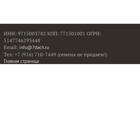
ИНН: 9715003782 КПП: 771501001 ОГРН:
5147746293448
Email:
info@7dach.ru
Тел: +7 (916) 710-7449 (семена не продаем!)
Главная страница
Сейчас публикуют
Сейчас обсуждают
Дачные вопросы
Помощь
Все товары
Все фото
Все вопросы
Все статьи
Все тэги