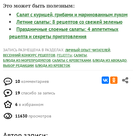
Это может быть полезным:
Салат с курицей, грибами и маринованным луком
Летние салаты: 8 рецептов со свежей зеленью
Праздничные слоеные салаты: 4 аппетитных
рецепта и секреты приготовления
ЗАПИСЬ РАЗМЕЩЕНА В РАЗДЕЛАХ:
,
ЛИЧНЫЙ ОПЫТ ЧИТАТЕЛЕЙ
,
,
,
ВЕСЕННИЙ КОНКУРС РЕЦЕПТОВ
РЕЦЕПТЫ
САЛАТЫ
,
,
,
БЛЮДА ИЗ МОРЕПРОДУКТОВ
САЛАТЫ С КРЕВЕТКАМИ
БЛЮДА ИЗ АВОКАДО
,
ВЫБОР РЕДАКЦИИ
БЛЮДА ИЗ КРЕВЕТОК
10
комментариев
19
спасибо за запись
6
в избранном
11630
просмотров
Автор записи: