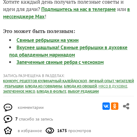
Хотите каждый день получать полезные советы и
идеи для дачи?
или
Подпишитесь на нас
в телеграме
в
!
мессенджере Max
Это может быть полезным:
Свиные ребрышки на ужин
Вкуснее шашлыка! Свиные ребрышки в духовке
под обалденным маринадом
Запеченные свиные ребра с чесноком
ЗАПИСЬ РАЗМЕЩЕНА В РАЗДЕЛАХ:
,
КОНКУРС РЕЦЕПТОВ КУЛИНАРНЫЙ КАЛЕЙДОСКОП
ЛИЧНЫЙ ОПЫТ ЧИТАТЕЛЕЙ
,
,
,
,
,
РЕБРЫШКИ
БЛЮДА ИЗ ГОВЯДИНЫ
БЛЮДА ИЗ ОВОЩЕЙ
МЯСО В ДУХОВКЕ
,
,
ЗАПЕЧЕННОЕ МЯСО
БЛЮДА В ФОЛЬГЕ
ВЫБОР РЕДАКЦИИ
комментарии
7
спасибо за запись
в избранное
1675
просмотров