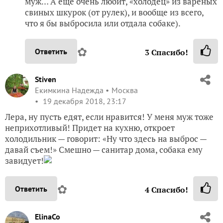
муж… А еще очень любит, «холодец» из вареных
свиных шкурок (от рулек), и вообще из всего,
что я бы выбросила или отдала собаке).
✿
Ответить
3
Спасибо!
Stiven
Екимкина Надежда
Москва
19 декабря 2018, 23:17
Лера, ну пусть едят, если нравится! У меня муж тоже
неприхотливый! Придет на кухню, откроет
холодильник — говорит: «Ну что здесь на выброс —
давай съем!» Смешно — санитар дома, собака ему
завидует!
✿
Ответить
4
Спасибо!
ElinaCo