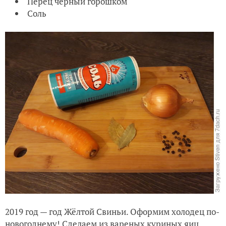
Перец черный горошком
Соль
2019 год — год Жёлтой Свиньи. Оформим холодец по-
новогоднему! Сделаем из вареных куриных яиц