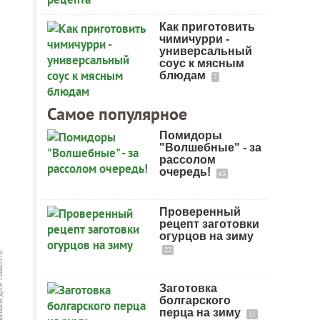
Как приготовить
чимичурри -
универсальный
соус к мясным
блюдам
7
Самое популярное
Помидоры
"Волшебные" - за
рассолом
очередь!
63
Проверенный
рецепт заготовки
огурцов на зиму
22
Заготовка
болгарского
перца на зиму
11