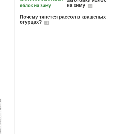
заготовки яблок
на зиму
82
Почему тянется рассол в квашеных
огурцах?
15