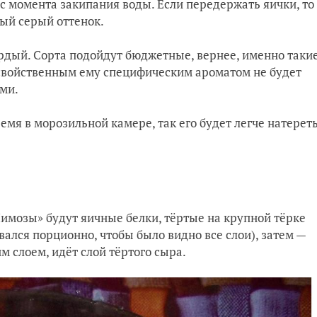
с момента закипания воды. Если передержать яички, то
ый серый оттенок.
рдый. Сорта подойдут бюджетные, вернее, именно таки
о свойственным ему специфическим ароматом не будет
ми.
мя в морозильной камере, так его будет легче натерет
имозы» будут яичные белки, тёртые на крупной тёрке
вался порционно, чтобы было видно все слои), затем —
им слоем, идёт слой тёртого сыра.