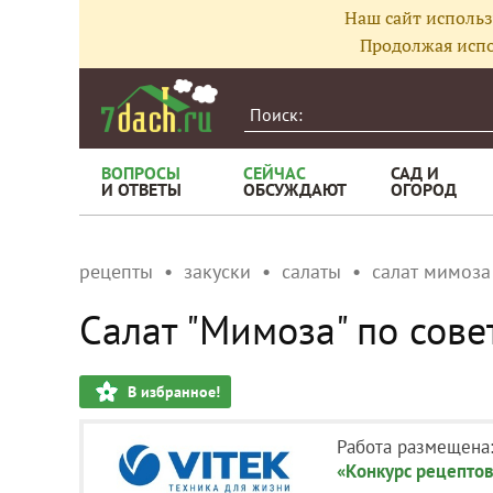
Наш сайт использ
Продолжая испо
ВОПРОСЫ
СЕЙЧАС
САД И
И ОТВЕТЫ
ОБСУЖДАЮТ
ОГОРОД
рецепты
закуски
салаты
салат мимоза
Салат "Мимоза" по сове
В избранное!
Работа размещена
«Конкурс рецептов 