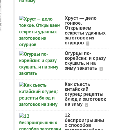
Хруст — дело
тонкое.
Открываем
секреты удачных
заготовок из
огурцов
1
Огурцы по-
корейски: и сразу
скушать, и на
зиму закатать
8
Как съесть
китайский
огурец: рецепты
блюд и заготовок
на зиму
2
12
беспроигрышны
х способов