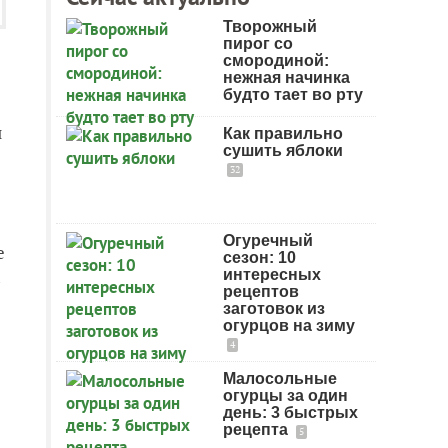
Творожный
пирог со
смородиной:
нежная начинка
будто тает во рту
и
Как правильно
сушить яблоки
32
Огуречный
е
сезон: 10
а
интересных
рецептов
заготовок из
огурцов на зиму
4
Малосольные
огурцы за один
день: 3 быстрых
рецепта
5