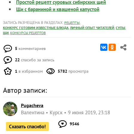
Простой рецепт суровых сибирских щей
Щи с бараниной и квашеной капустой
ЗАПИСЬ РАЗМЕЩЕНА В РАЗДЕЛАХ:
,
РЕЦЕПТЫ
,
,
,
КОНКУРС ГОТОВИМ ИЗВЕСТНЫЕ БЛЮДА
ЛИЧНЫЙ ОПЫТ ЧИТАТЕЛЕЙ
СУПЫ
,
ЩИ
КОНКУРСЫ РЕЦЕПТОВ
5
комментариев
22
спасибо за запись
1
в избранном
5782
просмотра
Автор записи:
Pugacheva
Валентина
Курск
9 июня 2019, 23:18
9546
Сказать спасибо!