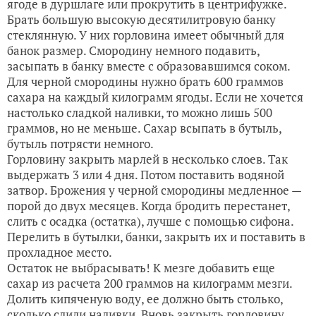
ягоде в дуршлаге или прокрутить в центрифужке.
Брать большую высокую десятилитровую банку
стеклянную. У них горловина имеет обычный для
банок размер. Смородину немного подавить,
засыпать в банку вместе с образовавшимся соком.
Для черной смородины нужно брать 600 граммов
сахара на каждый килограмм ягоды. Если не хочется
настолько сладкой наливки, то можно лишь 500
граммов, но не меньше. Сахар всыпать в бутыль,
бутыль потрясти немного.
Горловину закрыть марлей в несколько слоев. Так
выдержать 3 или 4 дня. Потом поставить водяной
затвор. Брожения у черной смородины медленное —
порой до двух месяцев. Когда бродить перестанет,
слить с осадка (остатка), лучше с помощью сифона.
Перелить в бутылки, банки, закрыть их и поставить в
прохладное место.
Остаток не выбрасывать! К мезге добавить еще
сахар из расчета 200 граммов на килограмм мезги.
Долить кипяченую воду, ее должно быть столько,
сколько слили наливки. Вновь закрыть горловину.