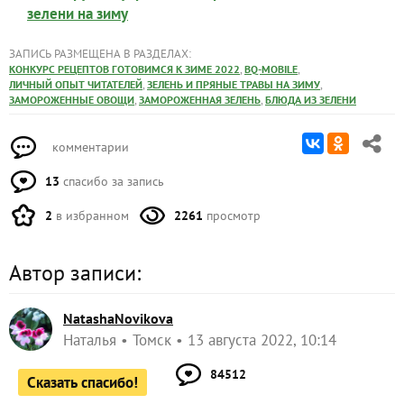
зелени на зиму
ЗАПИСЬ РАЗМЕЩЕНА В РАЗДЕЛАХ:
,
,
КОНКУРС РЕЦЕПТОВ ГОТОВИМСЯ К ЗИМЕ 2022
BQ-MOBILE
,
,
ЛИЧНЫЙ ОПЫТ ЧИТАТЕЛЕЙ
ЗЕЛЕНЬ И ПРЯНЫЕ ТРАВЫ НА ЗИМУ
,
,
ЗАМОРОЖЕННЫЕ ОВОЩИ
ЗАМОРОЖЕННАЯ ЗЕЛЕНЬ
БЛЮДА ИЗ ЗЕЛЕНИ
комментарии
13
спасибо за запись
2
в избранном
2261
просмотр
Автор записи:
NatashaNovikova
Наталья
Томск
13 августа 2022, 10:14
84512
Сказать спасибо!