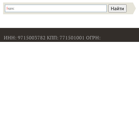
ИНН: 9715003782 КПП: 771501001 ОГРН:
5147746293448
Email:
info@7dach.ru
Тел: +7 (916) 710-7449 (семена не продаем!)
Главная страница
Сейчас публикуют
Сейчас обсуждают
Дачные вопросы
Помощь
Все товары
Все фото
Все вопросы
Все статьи