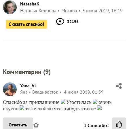
NatashaK
Наталья Кедрова
Москва
3 июня 2019, 16:19
32196
Сказать спасибо!
Комментарии (
9
)
Yana_Vl
Яна
Владивосток
4 июня 2019, 01:59
Спасибо за приглашение
Угостилась
очень
вкусно
тоже люблю что-нибудь этакое
✿
Ответить
1
Спасибо!