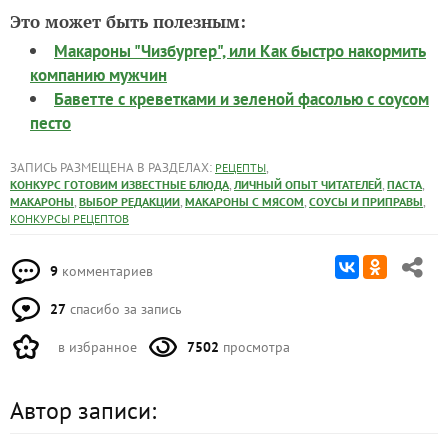
Это может быть полезным:
Макароны "Чизбургер", или Как быстро накормить
компанию мужчин
Баветте с креветками и зеленой фасолью с соусом
песто
ЗАПИСЬ РАЗМЕЩЕНА В РАЗДЕЛАХ:
,
РЕЦЕПТЫ
,
,
,
КОНКУРС ГОТОВИМ ИЗВЕСТНЫЕ БЛЮДА
ЛИЧНЫЙ ОПЫТ ЧИТАТЕЛЕЙ
ПАСТА
,
,
,
,
МАКАРОНЫ
ВЫБОР РЕДАКЦИИ
МАКАРОНЫ С МЯСОМ
СОУСЫ И ПРИПРАВЫ
КОНКУРСЫ РЕЦЕПТОВ
9
комментариев
27
спасибо за запись
в избранное
7502
просмотра
Автор записи: