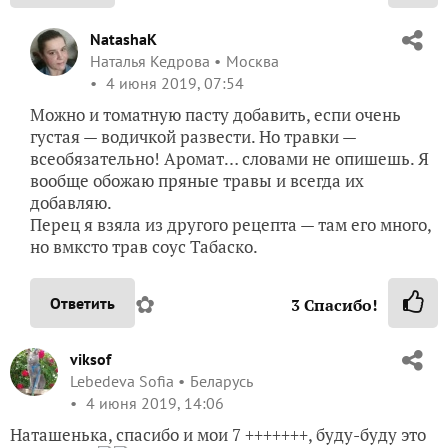
NatashaK
Наталья Кедрова
Москва
4 июня 2019, 07:54
Можно и томатную пасту добавить, еспи очень
густая — водичкой развести. Но травки —
всеобязательно! Аромат… словами не опишешь. Я
вообще обожаю пряные травы и всегда их
добавляю.
Перец я взяла из другого рецепта — там его много,
но вмксто трав соус Табаско.
✿
Ответить
3
Спасибо!
viksof
Lebedeva Sofia
Беларусь
4 июня 2019, 14:06
Наташенька, спасибо и мои 7 +++++++, буду-буду это