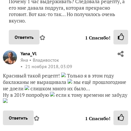
Почему 1 час выдерживать? Следовала рецепту, а
его мне давала подруга, которая прекрасно
готовит. Вот как-то так… Но получилось очень
вкусно.
✿
Ответить
1
Спасибо!
Yana_Vl
Яна
Владивосток
21 ноября 2018, 03:09
Красивый такой рецепт!
Только я в этом году
баклажаны не выращивала
мы ещё прошлогодние
не доели
слишком много их было…
Ну в 2019 попробую
если к тому времени не забуду
✿
Ответить
1
Спасибо!