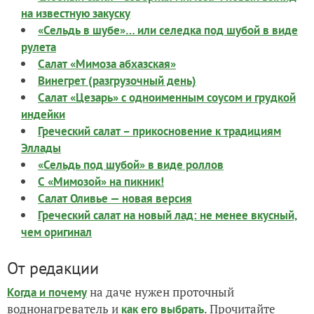
на известную закуску
«Сельдь в шубе»… или селедка под шубой в виде
рулета
Салат «Мимоза абхазская»
Винегрет (разгрузочный день)
Салат «Цезарь» с одноименным соусом и грудкой
индейки
Греческий салат – прикосновение к традициям
Эллады
«Сельдь под шубой» в виде роллов
С «Мимозой» на пикник!
Салат Оливье — новая версия
Греческий салат на новый лад: не менее вкусный,
чем оригинал
От редакции
на даче нужен проточный
Когда и почему
воднонагреватель и
. Прочитайте
как его выбрать