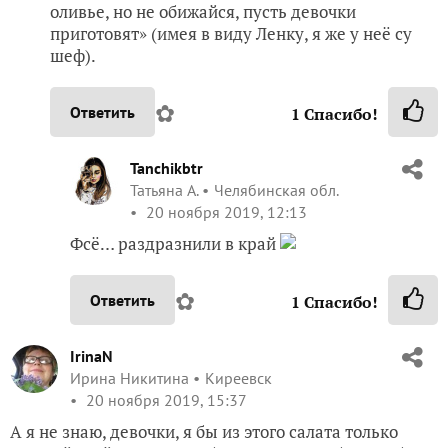
оливье, но не обижайся, пусть девочки
приготовят» (имея в виду Ленку, я же у неё су
шеф).
✿
Ответить
1
Спасибо!
Tanchikbtr
Татьяна А.
Челябинская обл.
20 ноября 2019, 12:13
Фсё… раздразнили в край
✿
Ответить
1
Спасибо!
IrinaN
Ирина Никитина
Киреевск
20 ноября 2019, 15:37
А я не знаю, девочки, я бы из этого салата только