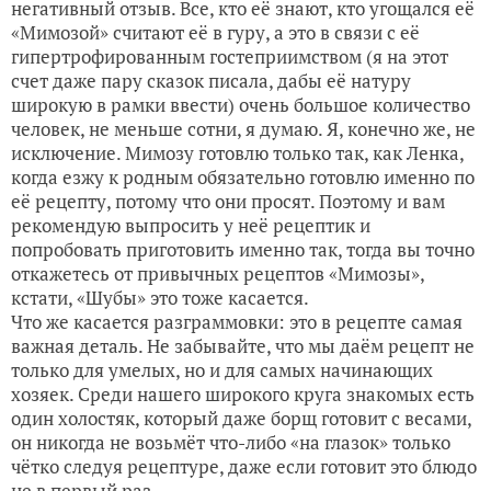
негативный отзыв. Все, кто её знают, кто угощался её
«Мимозой» считают её в гуру, а это в связи с её
гипертрофированным гостеприимством (я на этот
счет даже пару сказок писала, дабы её натуру
широкую в рамки ввести) очень большое количество
человек, не меньше сотни, я думаю. Я, конечно же, не
исключение. Мимозу готовлю только так, как Ленка,
когда езжу к родным обязательно готовлю именно по
её рецепту, потому что они просят. Поэтому и вам
рекомендую выпросить у неё рецептик и
попробовать приготовить именно так, тогда вы точно
откажетесь от привычных рецептов «Мимозы»,
кстати, «Шубы» это тоже касается.
Что же касается разграммовки: это в рецепте самая
важная деталь. Не забывайте, что мы даём рецепт не
только для умелых, но и для самых начинающих
хозяек. Среди нашего широкого круга знакомых есть
один холостяк, который даже борщ готовит с весами,
он никогда не возьмёт что-либо «на глазок» только
чётко следуя рецептуре, даже если готовит это блюдо
не в первый раз.