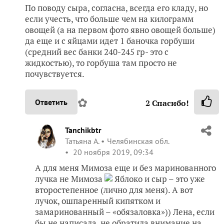
По поводу сыра, согласна, всегда его кладу, но
если учесть, что больше чем на килограмм
овощей (а на первом фото явно овощей больше)
да еще и с яйцами идет 1 баночка горбуши
(средний вес банки 240-245 гр- это с
жидкостью), то горбуша там просто не
почувствуется.
✿
Ответить
2
Спасибо!
Tanchikbtr
Татьяна А.
Челябинская обл.
20 ноября 2019, 09:34
А для меня Мимоза еще и без маринованного
лучка не Мимоза
Яблоко и сыр – это уже
второстепенное (лично для меня). А вот
лучок, ошпаренный кипятком и
замаринованный – «обязаловка»)) Лена, если
бы не написала, не обратила внимание на