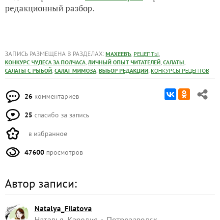
редакционный разбор.
ЗАПИСЬ РАЗМЕЩЕНА В РАЗДЕЛАХ:
,
,
МАХЕЕВЪ
РЕЦЕПТЫ
,
,
,
КОНКУРС ЧУДЕСА ЗА ПОЛЧАСА
ЛИЧНЫЙ ОПЫТ ЧИТАТЕЛЕЙ
САЛАТЫ
,
,
,
САЛАТЫ С РЫБОЙ
САЛАТ МИМОЗА
ВЫБОР РЕДАКЦИИ
КОНКУРСЫ РЕЦЕПТОВ
26
комментариев
25
спасибо за запись
в избранное
47600
просмотров
Автор записи:
Natalya_Filatova
Наталья, Карелия
Петрозаводск