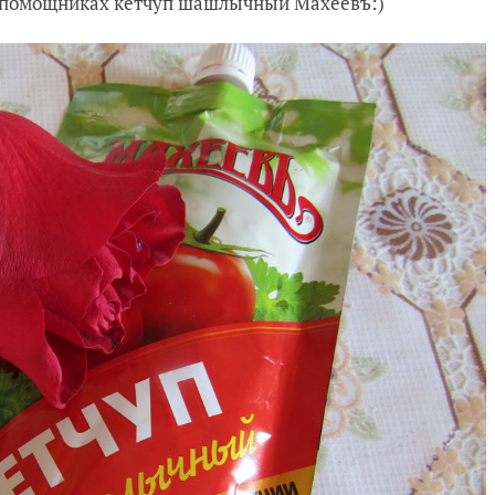
я в помощниках кетчуп шашлычный Махеевъ:)