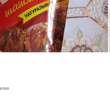
валки