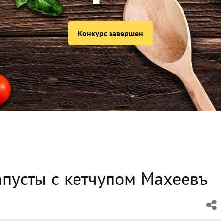
Конкурс завершен
апусты с кетчупом Махеевъ