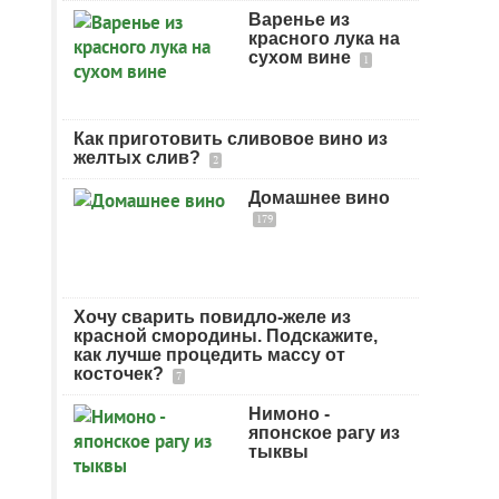
Варенье из
красного лука на
сухом вине
1
Как приготовить сливовое вино из
желтых слив?
2
Домашнее вино
179
Хочу сварить повидло-желе из
красной смородины. Подскажите,
как лучше процедить массу от
косточек?
7
Нимоно -
японское рагу из
тыквы