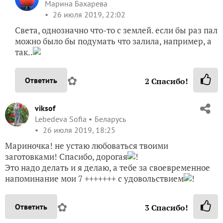
Ах, как жаль, что не могу хоть один «веник»
укропа переправить через монитор! Сколько же
у нас его нынче наросло! Поделилась бы с
превеликим удовольствием!
✿
Ответить
3
Спасибо!
MeryKon
Марина Бахарева
26 июля 2019, 22:02
Света, однозначно что-то с землей. если бы раз пал
можно было бы подумать что залила, например, а
так..
✿
Ответить
2
Спасибо!
viksof