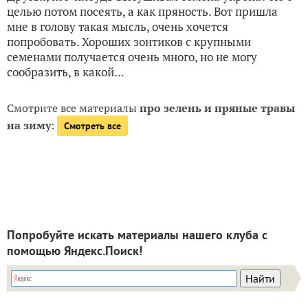
пикантность. К сожалению, сезон свежей зелени
подходит к концу, поэтому самое время позаботиться
о зимнем витаминном...
20 августа 2020, 13:30
NatashaK
Как правильно сушить семена укропа?
5
Друзья, кто-нибудь высушивал семена укропа? Не с
целью потом посеять, а как пряность. Вот пришла
мне в голову такая мысль, очень хочется
попробовать. Хороших зонтиков с крупными
семенами получается очень много, но не могу
сообразить, в какой...
Смотрите все материалы
про зелень и пряные травы
на зиму
:
Смотреть все