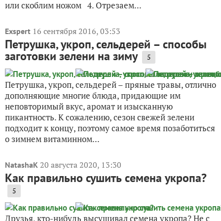
8 октября 2013, 09:19
на конкурс
vk_138627781
«
»
Конкурс дачных рецептов
Корень петрушки на зиму
33
Петрушка на зиму сушеная и замороженная Итак,
приступаем: 1. Привозим с дачи выкопанную
петрушку 2. Отделяем корень от стебля 3.
Тщательно моем корень щеточкой в проточной воде
или скоблим ножом 4. Отрезаем...
16 сентября 2016, 03:53
Exspert
Петрушка, укроп, сельдерей – способы
заготовки зелени на зиму
5
Петрушка, укроп, сельдерей – пряные травы, отлично
дополняющие многие блюда, придающие им
неповторимый вкус, аромат и изысканную