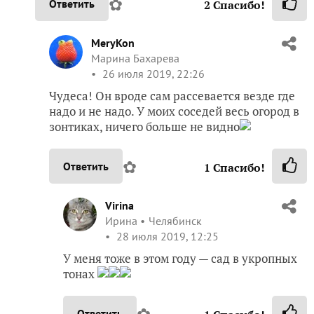
viksof
Lebedeva Sofia
Беларусь
26 июля 2019, 22:24
А кто же ж его — укропа
знает? Не растёт
нынче и Фсё тут, всегда рос САМ, а вот нынче и
сеяла, а он тонюсенький такой, вот в теплице
рядочек посеяла, так что-то мабыць вырастет
✿
Ответить
2
Спасибо!
MeryKon
Марина Бахарева
26 июля 2019, 22:26
Чудеса! Он вроде сам рассевается везде где
надо и не надо. У моих соседей весь огород в
зонтиках, ничего больше не видно