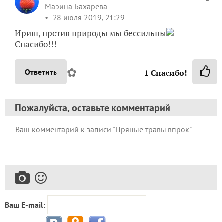
с овощами у меня катастрофа — снова нет свеклы, и
морковь какая-то махонькая, про помидоры и
говорить нечего, одни
, огурцы только вчера
первые 4 штучки сорвали, а по прогнозу уже ночью
+10
✿
Ответить
1
Спасибо!
MeryKon
Марина Бахарева
28 июля 2019, 21:29
Ириш, против природы мы бессильны
Спасибо!!!
✿
Ответить
1
Спасибо!
Пожалуйста, оставьте комментарий