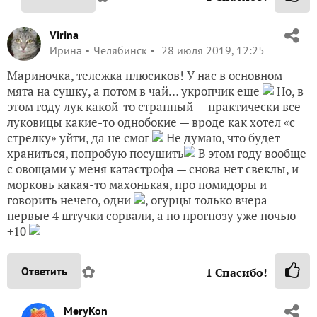
✿
Ответить
4
Спасибо!
MeryKon
Марина Бахарева
28 июля 2019, 21:29
Спасибо, Лера, что заглянула!!!
✿
Ответить
1
Спасибо!
Virina
Ирина
Челябинск
28 июля 2019, 12:25
Мариночка, тележка плюсиков! У нас в основном
мята на сушку, а потом в чай… укропчик еще
Но, в
этом году лук какой-то странный — практически все
луковицы какие-то однобокие — вроде как хотел «с
стрелку» уйти, да не смог
Не думаю, что будет
храниться, попробую посушить
В этом году вообще