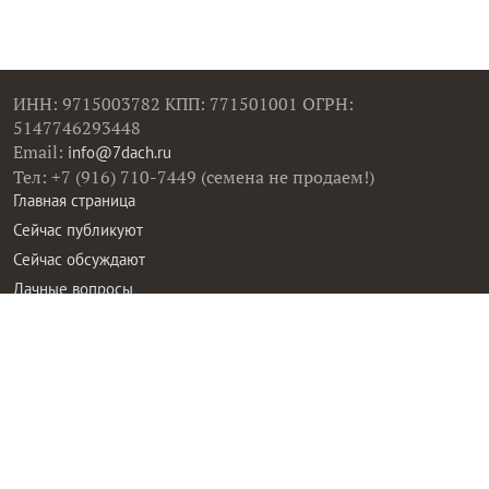
Попробуйте искать материалы нашего клуба с
помощью Яндекс.Поиск!
ИНН: 9715003782 КПП: 771501001 ОГРН:
5147746293448
Email:
info@7dach.ru
Тел: +7 (916) 710-7449 (семена не продаем!)
Главная страница
Сейчас публикуют