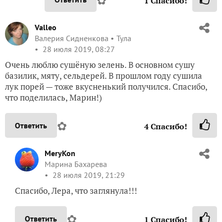
✿
Ответить
1
Спасибо!
Virina
Ирина
Челябинск
28 июля 2019, 12:25
У меня тоже в этом году — сад в укропных
тонах
✿
Ответить
1
Спасибо!
Valleo
Валерия Сидненкова
Тула
28 июля 2019, 08:27
Очень люблю сушёную зелень. В основном сушу
базилик, мяту, сельдерей. В прошлом году сушила
лук порей — тоже вкусненький получился. Спасибо,
что поделилась, Марин!)