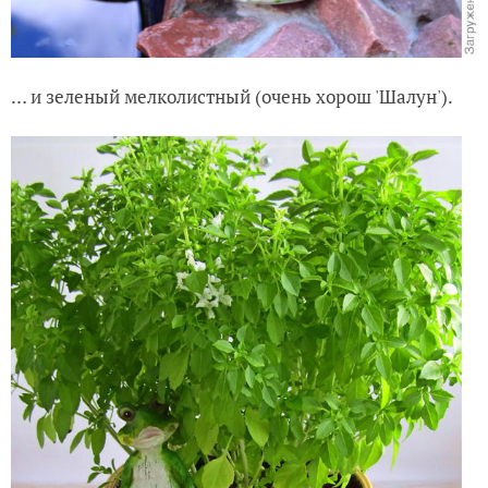
… и зеленый мелколистный (очень хорош 'Шалун').