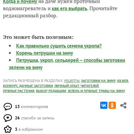
Это может быть полезным:
Как правильно сушить семена укропа?
Корень петрушки на зиму
Петрушка, укроп, сельдерей – способы заготовки
зелени на зиму
ЗАПИСЬ РАЗМЕЩЕНА В РАЗДЕЛАХ:
,
,
,
РЕЦЕПТЫ
ЗАГОТОВКИ НА ЗИМУ
KILNER
,
,
КОНКУРС ДАЧНЫЕ ЗАГОТОВКИ
ЛИЧНЫЙ ОПЫТ ЧИТАТЕЛЕЙ
,
,
ПРЯНЫЕ РАСТЕНИЯ
ВЫБОР РЕДАКЦИИ
ЗЕЛЕНЬ И ПРЯНЫЕ ТРАВЫ НА ЗИМУ
13
комментариев
26
спасибо за запись
3
в избранном
13065
просмотров