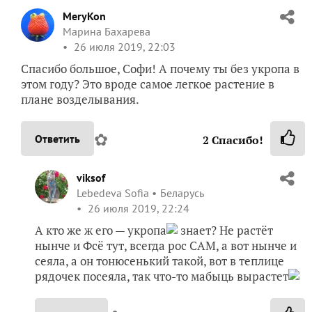
Lebedeva Sofia
Беларусь
26 июля 2019, 18:25
Мариночка! не устаю любоваться твоими
заготовками! Спасибо, дорогая
!
Это надо делать и я делаю, а тебе за своевременное
напоминание мои 7 +++++++ с удовольствием
!
✿
Ответить
3
Спасибо!
MeryKon
Марина Бахарева
26 июля 2019, 22:03
Спасибо большое, Софи! А почему ты без укропа в
этом году? Это вроде самое легкое растение в
плане возделывания.
✿
Ответить
2
Спасибо!