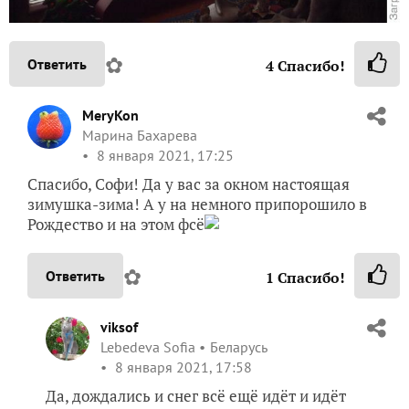
✿
Ответить
4
Спасибо!
MeryKon
Марина Бахарева
8 января 2021, 17:25
Спасибо, Софи! Да у вас за окном настоящая
зимушка-зима! А у на немного припорошило в
Рождество и на этом фсё
✿
Ответить
1
Спасибо!
viksof
Lebedeva Sofia
Беларусь
8 января 2021, 17:58
Да, дождались и снег всё ещё идёт и идёт