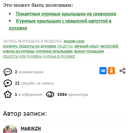
Это может быть полезным:
Пикантные куриные крылышки на сковороде
Куриные крылышки с квашеной капустой в
духовке
ЗАПИСЬ РАЗМЕЩЕНА В РАЗДЕЛАХ:
,
MASON CASH
,
,
,
КОНКУРС РЕЦЕПТЫ ИЗ ДУХОВКИ
РЕЦЕПТЫ
ЛИЧНЫЙ ОПЫТ ЧИТАТЕЛЕЙ
,
,
,
БЛЮДА ИЗ КУРИЦЫ
КУРИНЫЕ КРЫЛЫШКИ
ВЫБОР РЕДАКЦИИ
,
РЕЦЕПТЫ ДЛЯ ДУХОВКИ
КУРИЦА В ДУХОВКЕ
2
комментария
22
спасибо за запись
1
в избранном
5084
просмотра
Автор записи:
MARIKZN