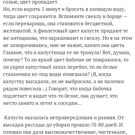
солью, цвет пропадает.
Но, если варить 5 минут и бросать в кипящую воду,
тогда цвет сохранится. Вспомните свеклу в борще —
если переваришь, она становится бесцветной,
желтоватой. А фиолетовый цвет капусте придают те
же антоцианы, что окрашивают и свеклу. Но я на этом
не заморачиваюсь, мне не важно, какого она цвета.
Главное, что и капустница ее не тронула! Вот, думаю,
почему? То ли яркий цвет бабочке не понравился, то
ли укроп капустный запах перебил, то ли белые
стаканчики из-под воды помешали? (Я, когда
капустку высадила, их не выбросила, а на палочки
рядом повесила…) Говорят, что когда бабочка
подлетает и видит что-то белое, она думает, что
место занято и летит к соседям…
Капуста оказалась непривередливая и ранняя. От
высадки рассады до уборки прошло 70-80 дней. И
головки она дала высококачественные, чистенькие,