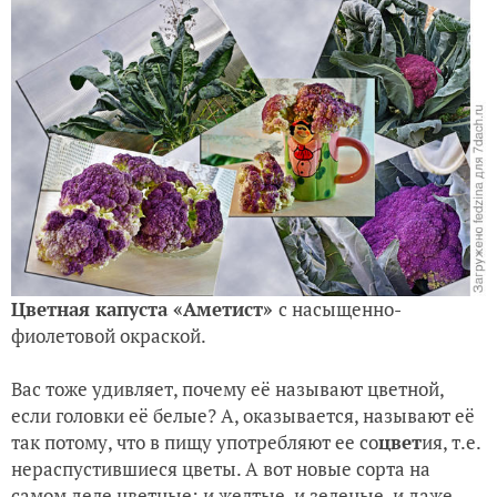
Цветная капуста
«Аметист»
с насыщенно-
фиолетовой окраской.
Вас тоже удивляет, почему её называют цветной,
если головки её белые? А, оказывается, называют её
так потому, что в пищу употребляют ее со
цвет
ия, т.е.
нераспустившиеся цветы. А вот новые сорта на
самом деле цветные: и желтые, и зеленые, и даже