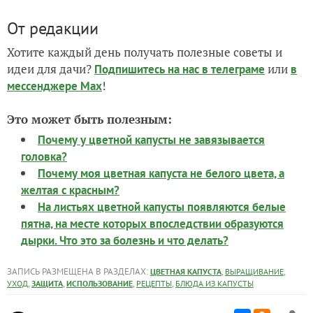
От редакции
Хотите каждый день получать полезные советы и
идеи для дачи?
или
Подпишитесь на нас
в телеграме
в
!
мессенджере Max
Это может быть полезным:
Почему у цветной капусты не завязывается
головка?
Почему моя цветная капуста не белого цвета, а
желтая с красным?
На листьях цветной капусты появляются белые
пятна, на месте которых впоследствии образуются
дырки. Что это за болезнь и что делать?
ЗАПИСЬ РАЗМЕЩЕНА В РАЗДЕЛАХ:
,
,
ЦВЕТНАЯ КАПУСТА
ВЫРАЩИВАНИЕ
,
,
,
,
УХОД
ЗАЩИТА
ИСПОЛЬЗОВАНИЕ
РЕЦЕПТЫ
БЛЮДА ИЗ КАПУСТЫ