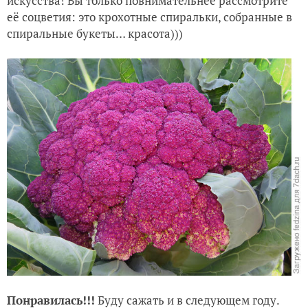
искусства! Вы только повнимательнее рассмотрите
её соцветия: это крохотные спиральки, собранные в
спиральные букеты… красота)))
Понравилась!!!
Буду сажать и в следующем году.