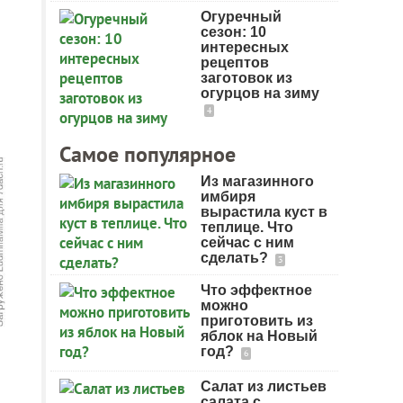
Огуречный
сезон: 10
интересных
рецептов
заготовок из
огурцов на зиму
4
Самое популярное
Из магазинного
имбиря
вырастила куст в
теплице. Что
сейчас с ним
сделать?
3
Что эффектное
можно
приготовить из
яблок на Новый
год?
6
Салат из листьев
салата с