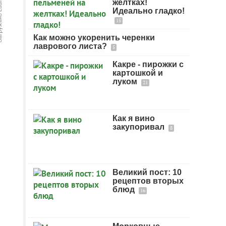
желтках!
Идеально гладко!
15
Как можно укоренить черенки
лаврового листа?
5
Какре - пирожки с
картошкой и
луком
21
Как я вино
закупоривал
8
Великий пост: 10
рецептов вторых
блюд
16