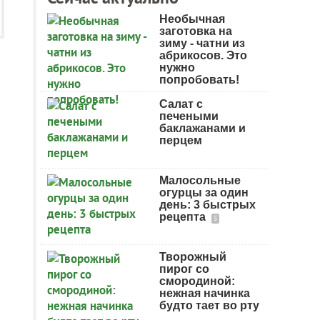
Необычная
заготовка на
зиму - чатни из
абрикосов. Это
нужно
попробовать!
Салат с
печеными
баклажанами и
перцем
Малосольные
огурцы за один
день: 3 быстрых
рецепта
5
Творожный
пирог со
смородиной:
нежная начинка
будто тает во рту