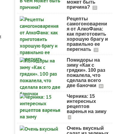
может быть
причина?
22
Рецепты
самогоноварени
я от АлкоФана:
как приготовить
м
хорошую брагу и
правильно ее
перегнать
15
Помидоры на
зиму «Как с
грядки». 100 раз
пожалела, что
сделала всего
две баночки
44
Черника: 15
интересных
рецептов
варенья на зиму
4
Очень вкусный
салат из зеленых