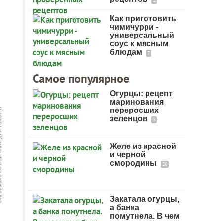
2
Как приготовить
чимичурри -
универсальный
соус к мясным
блюдам
7
Самое популярное
Огурцы: рецепт
маринования
переросших
зеленцов
3
Желе из красной
и черной
смородины
20
Закатала огурцы,
а банка
помутнела. В чем