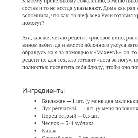
К моему превеликому сожалению, в меню никог
состав и то не всегда указывают. Дома как раз
вспомнила, что как-то шеф всея Руси готовил 
помогут?
Ага, как же, читаю рецепт: «рисовое вино, ри
вином забит, да и вместо яблочного уксуса заг
обращусь-ка я за помощью к «МахеевЪ», он-то 
рецепт не для тех, кто готовит «нога за ногу»,
полностью посвятить себя блюду, чтобы оно по
Ингредиенты
Баклажан — 1 шт. (у меня два маленьки
Лук репчатый — 1 шт. (у меня половин
Перец острый — 0,5 шт.
Чеснок — 3-4 зубчика
Кинза
Соевый соус — 3 ст. ложки