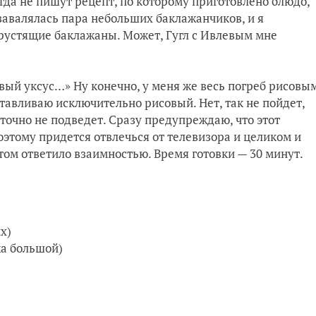
да не пишут рецепт, по которому приготовлено блюдо,
 завалялась пара небольших баклажанчиков, и я
хрустящие баклажаны. Может, Гугл с Ивлевым мне
совый уксус…» Ну конечно, у меня же весь погреб рисовы
отавливаю исключительно рисовый. Нет, так не пойдет,
точно не подведет. Сразу предупреждаю, что этот
 поэтому придется отвлечься от телевизора и целиком и
том ответило взаимностью. Время готовки — 30 минут.
х)
ка большой)