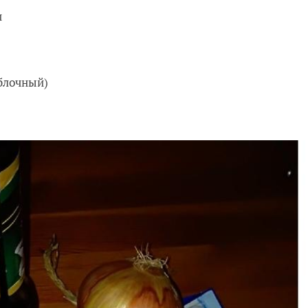
и
яблочный)