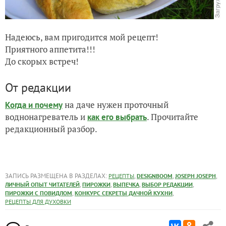
Надеюсь, вам пригодится мой рецепт!
Приятного аппетита!!!
До скорых встреч!
От редакции
на даче нужен проточный
Когда и почему
воднонагреватель и
. Прочитайте
как его выбрать
редакционный разбор.
ЗАПИСЬ РАЗМЕЩЕНА В РАЗДЕЛАХ:
,
,
,
РЕЦЕПТЫ
DESIGNBOOM
JOSEPH JOSEPH
,
,
,
,
ЛИЧНЫЙ ОПЫТ ЧИТАТЕЛЕЙ
ПИРОЖКИ
ВЫПЕЧКА
ВЫБОР РЕДАКЦИИ
,
,
ПИРОЖКИ С ПОВИДЛОМ
КОНКУРС СЕКРЕТЫ ДАЧНОЙ КУХНИ
РЕЦЕПТЫ ДЛЯ ДУХОВКИ