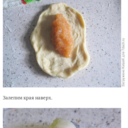
Залепим края наверх.