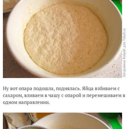
Ну вот опара подо
шла, поднялась.
Яйца взбиваем с
сахаром, вливаем в ча
ш
у с опарой и переме
шиваем в
одном направлении.