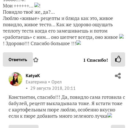
Мои ++++++…
!
Повидло твоё же, да?…
Люблю «живые» рецепты и блюда как это, живое
повидло, живое тесто… Как же здорово ощущать
теплоту теста когда его замешиваешь и потом
«работаешь» с ним… оно шепчет всегда, оно живое
! Здорово!!! Спасибо большое !!!
✿
Ответить
1
Спасибо!
KatyaK
Екатерина
Орел
29 августа 2018, 20:11
Константин, спасибо!!! Да, повидло сама готовила с
бабулей, рецепт выкладывала тоже. Я кстати тоже
с картофельным пюре люблю, особенно вкусно
если к пюре добавить много зеленого лучка