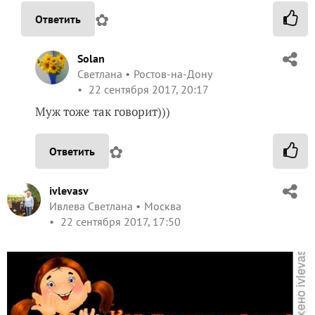
✿
Ответить
Solan
Светлана
Ростов-на-Дону
22 сентября 2017, 20:17
Муж тоже так говорит)))
✿
Ответить
ivlevasv
Ивлева Светлана
Москва
22 сентября 2017, 17:50