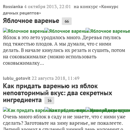
4 октября 2013, 22:01
на конкурс «
Rossianka
Конкурс
»
дачных рецептов
Яблочное варенье
66
Яблок в это лето уродилось много. Деревья гнулись
под тяжестью плодов. А мы думали, что с ними
делать. В начале кинулись их резать и сушить, потом
на соковыжималке (можно использовать
соковыжималку...
22 августа 2018, 11:49
lublu_gotovit
Как придать варенью из яблок
неповторимый вкус: два секретных
ингредиента
16
Очень много яблок в саду и не знаете, что с ними уже
сделать? Заготовьте на зиму варенье, не пожалеете.
Летний аромат в студеный зимний день напомнит о