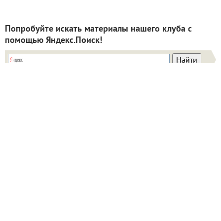
Попробуйте искать материалы нашего клуба с
помощью Яндекс.Поиск!
ИНН: 9715003782 КПП: 771501001 ОГРН:
5147746293448
Email:
info@7dach.ru
Тел: +7 (916) 710-7449 (семена не продаем!)
Главная страница
Сейчас публикуют
Сейчас обсуждают
Дачные вопросы
Помощь
Все товары