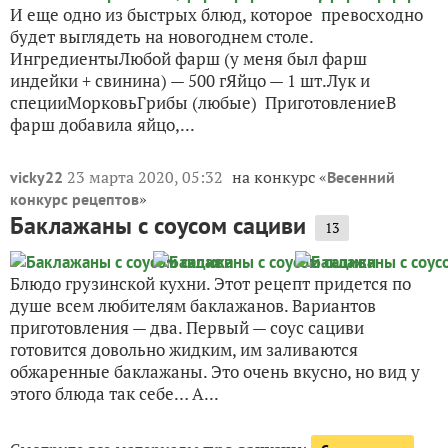
И еще одно из быстрых блюд, которое превосходно
будет выглядеть на новогоднем столе.
ИнгредиентыЛюбой фарш (у меня был фарш
индейки + свинина) — 500 гЯйцо — 1 шт.Лук и
специиМорковьГрибы (любые) ПриготовлениеВ
фарш добавила яйцо,...
23 марта 2020, 05:32
на конкурс «
vicky22
Весенний
»
конкурс рецептов
Баклажаны с соусом сациви
13
Блюдо грузинской кухни. Этот рецепт придется по
душе всем любителям баклажанов. Вариантов
приготовления — два. Первый — соус сациви
готовится довольно жидким, им заливаются
обжаренные баклажаны. Это очень вкусно, но вид у
этого блюда так себе… А...