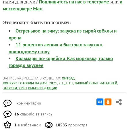
идеи для дачи?
или
Подпишитесь на нас
в телеграме
в
!
мессенджере Max
Это может быть полезным:
Остренькое на зиму: закуска из сырой свёклы и
хрена
11 рецептов легких и быстрых закусок к
новогоднему столу
Кальмары по-корейски. Как морковка, только
гораздо вкуснее
ЗАПИСЬ РАЗМЕЩЕНА В РАЗДЕЛАХ:
,
ХИТСАД
,
,
,
КОНКУРС ГОТОВИМ НА ДАЧЕ 2021
РЕЦЕПТЫ
ЛИЧНЫЙ ОПЫТ ЧИТАТЕЛЕЙ
,
,
ЗАКУСКИ
ХРЕН
ВЫБОР РЕДАКЦИИ
комментарии
16
спасибо за запись
1
в избранном
10583
просмотра