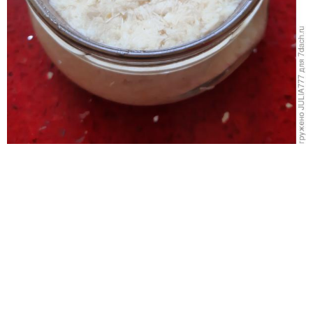
Вот такая острая приправа получилась. Хрен-мёд-
лимон. Звучит как лекарство от всяких вирусов.)))
Всем здоровья!
От редакции
на даче нужен проточный
Когда и почему
воднонагреватель и
. Прочитайте
как его выбрать
редакционный разбор.