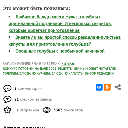
Это может быть полезным:
Любимое блюдо моего мужа - голубцы с
оригинальной подливкой. И несколько секретов,
которые облегчат приготовление
Знаете ли вы простой способ разделения листьев
капусты для приготовления голубцов?
Овощные голубцы с необычной начинкой
ЗАПИСЬ РАЗМЕЩЕНА В РАЗДЕЛАХ:
,
ХИТСАД
,
,
,
КОНКУРС ГОТОВИМ НА ДАЧЕ 2021
РЕЦЕПТЫ
ЛИЧНЫЙ ОПЫТ ЧИТАТЕЛЕЙ
,
,
,
ГОЛУБЦЫ
БЛЮДА ИЗ КУРИЦЫ
БЛЮДА ИЗ КАПУСТЫ
ВЫБОР РЕДАКЦИИ
2
комментария
21
спасибо за запись
в избранное
3303
просмотра