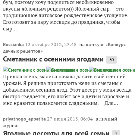
бум, поэтому хочу поделиться необыкновенно
вкусны яблочным рецептом)) Яблочный сыр — это
традиционное литовское рождественское угощение.
Его готовят за пару месяцев до праздника, чтобы
сыр...
12 октября 2013, 22:48
на конкурс «
Rossianka
Конкурс
»
дачных рецептов
Сметанник с осенними ягодами
30
Пришла осень, малина начала давать свой осенний
урожай. Я решила приготовить желе из сметаны с
добавлением осенних ягод. Этот десерт у меня всегда
быстро съедается, его любят все и дети и взрослые и
мне нравится полакомится сладеньким. Для...
27 июня 2015, 06:04
в личный
priyatnogo_appetita
журнал
Ягодные десерты для всей семьи
3