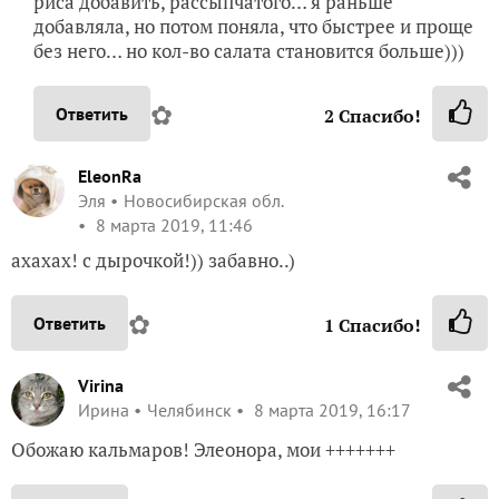
риса добавить, рассыпчатого… я раньше
добавляла, но потом поняла, что быстрее и проще
без него… но кол-во салата становится больше)))
✿
Ответить
2
Спасибо!
EleonRa
Эля
Новосибирская обл.
8 марта 2019, 11:46
ахахах! с дырочкой!)) забавно..)
✿
Ответить
1
Спасибо!
Virina
Ирина
Челябинск
8 марта 2019, 16:17
Обожаю кальмаров! Элеонора, мои +++++++