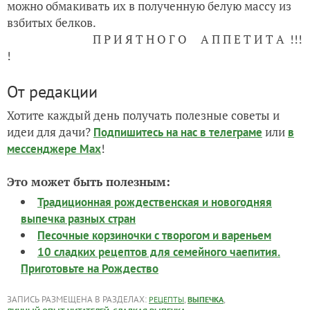
можно обмакивать их в полученную белую массу из
взбитых белков.
П Р И Я Т Н О Г О А П П Е Т И Т А !!!
!
От редакции
Хотите каждый день получать полезные советы и
идеи для дачи?
или
Подпишитесь на нас
в телеграме
в
!
мессенджере Max
Это может быть полезным:
Традиционная рождественская и новогодняя
выпечка разных стран
Песочные корзиночки с творогом и вареньем
10 сладких рецептов для семейного чаепития.
Приготовьте на Рождество
ЗАПИСЬ РАЗМЕЩЕНА В РАЗДЕЛАХ:
,
,
РЕЦЕПТЫ
ВЫПЕЧКА