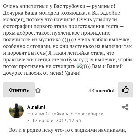
Очень аппетитные у Вас трубочки — румяные!
Дочурка Ваша молодец-хозяюшка, а Вы вдвойне
молодец, потому что научили! Очень улыбнули
фотографии первого этапа приготовления теста —
прям доброе, такое, пухленькое привидение
получилось из мультика))))))) Очень люблю выпечку,
особенно с ягодами, но они частенько из выпечки так
и норовят вытечь( Я такая лентяйка стала, что
практически всегда стелю бумагу для выпечки, чтобы
потом противень не отчищать
))))) Вам и Вашей
дочурке плюсик от меня! Удачи!
✿
Ответить
4
Спасибо!
Alnailmi
Наталья Сысойкина
Новосибирск
12 ноября 2013, 12:36
Вот и я редко пеку что-то с жидкими начинками,